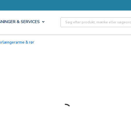
Site Search
SNINGER & SERVICES
Forlængerarme & rør