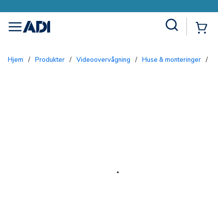
Site Search
{0
menu
Hjem
/
Produkter
/
Videoovervågning
/
Huse & monteringer
/