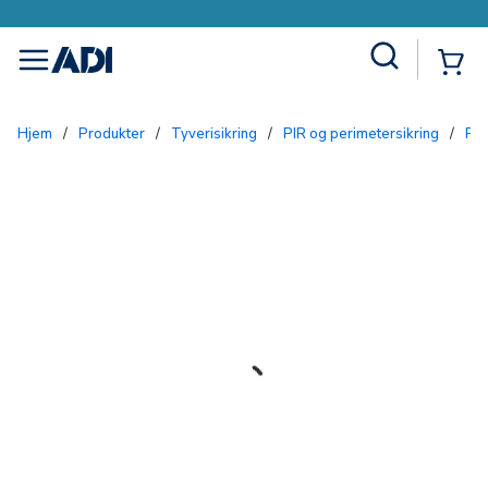
Site Search
{0
menu
Hjem
/
Produkter
/
Tyverisikring
/
PIR og perimetersikring
/
P