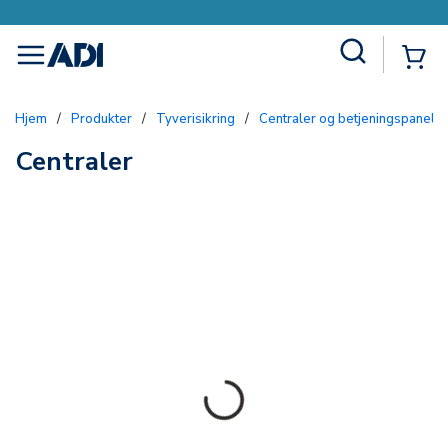
Site Search
{0
menu
Hjem
/
Produkter
/
Tyverisikring
/
Centraler og betjeningspaneler
Centraler