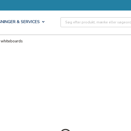
Site Search
SNINGER & SERVICES
e whiteboards