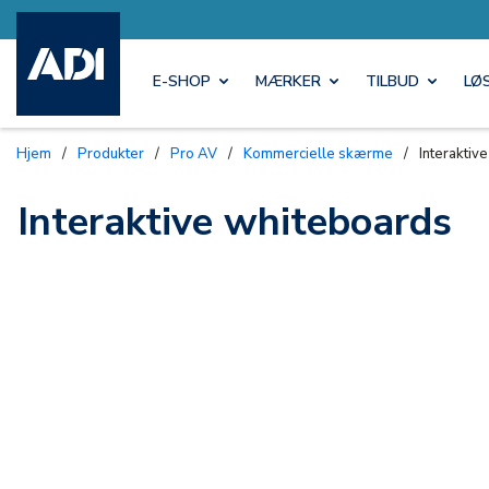
E-SHOP
MÆRKER
TILBUD
LØ
Hjem
/
Produkter
/
Pro AV
/
Kommercielle skærme
/
Interaktiv
Interaktive whiteboards