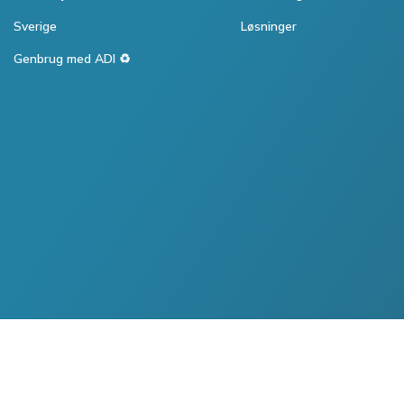
Sverige
Løsninger
Genbrug med ADI ♻️