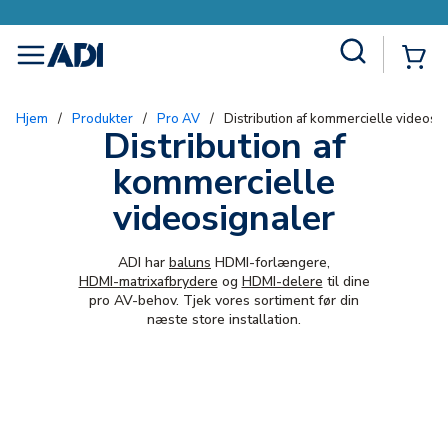
Site Search
{0
menu
Hjem
/
Produkter
/
Pro AV
/
Distribution af kommercielle videosi
Distribution af
kommercielle
videosignaler
ADI har
baluns
HDMI-forlængere,
HDMI-matrixafbrydere
og
HDMI-delere
til dine
pro AV-behov. Tjek vores sortiment før din
næste store installation.