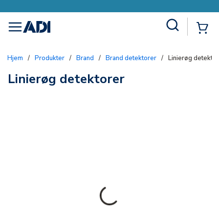
Site Search
{0
menu
Hjem
/
Produkter
/
Brand
/
Brand detektorer
/
Linierøg detekto
Linierøg detektorer