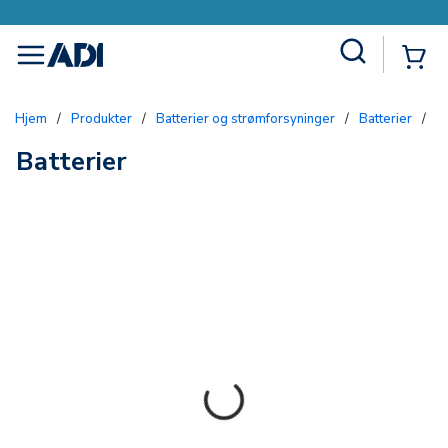
Site Search
{0
menu
Hjem
/
Produkter
/
Batterier og strømforsyninger
/
Batterier
/
Ba
Batterier