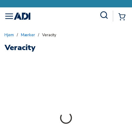
Site Search
{0
menu
Hjem
/
Mærker
/
Veracity
Veracity