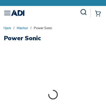
Site Search
{0
menu
Hjem
/
Mærker
/
Power Sonic
Power Sonic