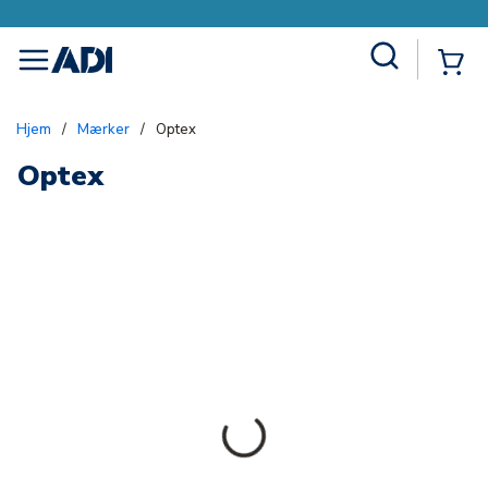
Site Search
{0
menu
Hjem
/
Mærker
/
Optex
Optex