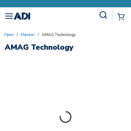
Site Search
{0
menu
Hjem
/
Mærker
/
AMAG Technology
AMAG Technology