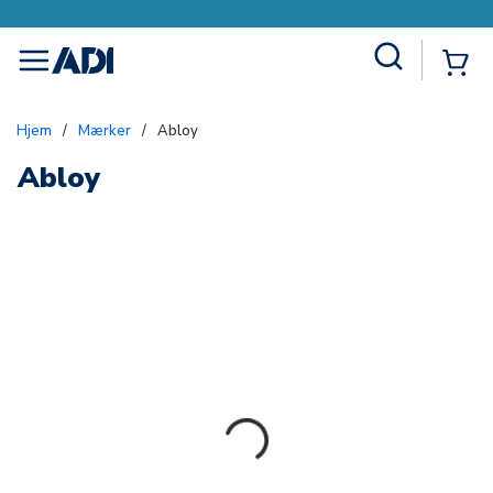
Site Search
{0
menu
Hjem
/
Mærker
/
Abloy
Abloy