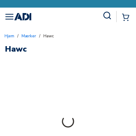
Site Search
{0
menu
Hjem
/
Mærker
/
Hawc
Hawc