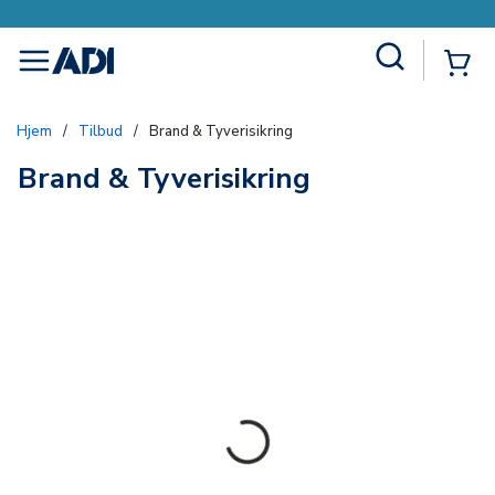
Site Search
{0
menu
Hjem
/
Tilbud
/
Brand & Tyverisikring
Brand & Tyverisikring