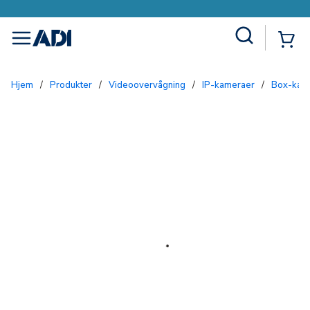
Site Search
{0
menu
Hjem
/
Produkter
/
Videoovervågning
/
IP-kameraer
/
Box-kam