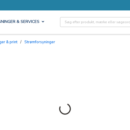
Site Search
SNINGER & SERVICES
ger & print
/
Strømforsyninger