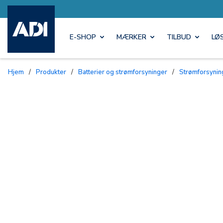
E-SHOP
MÆRKER
TILBUD
LØ
Hjem
/
Produkter
/
Batterier og strømforsyninger
/
Strømforsynin