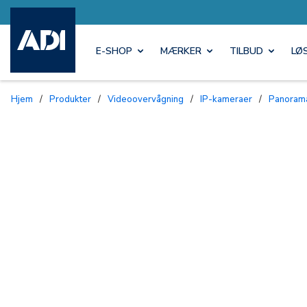
E-SHOP
MÆRKER
TILBUD
LØ
Hjem
/
Produkter
/
Videoovervågning
/
IP-kameraer
/
Panora