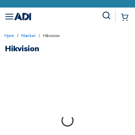
Site Search
{0
menu
Hjem
/
Mærker
/
Hikvision
Hikvision