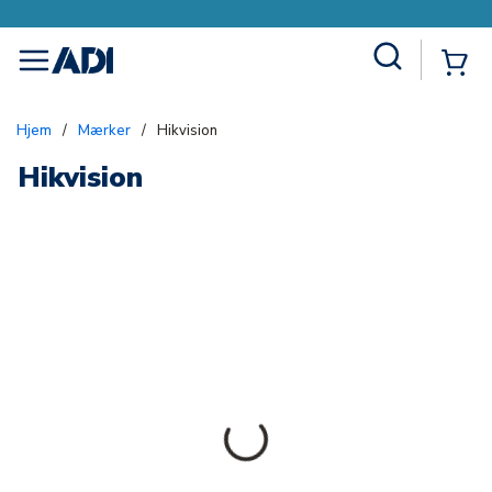
Site Search
{0
menu
Hjem
/
Mærker
/
Hikvision
Hikvision